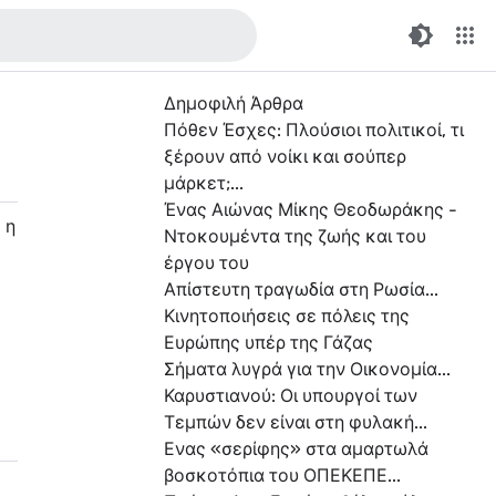
η αυτού του ιστολογίου
Δημοφιλή Άρθρα
Πόθεν Έσχες: Πλούσιοι πολιτικοί, τι
ξέρουν από νοίκι και σούπερ
μάρκετ;...
Ένας Αιώνας Μίκης Θεοδωράκης -
 η
Ντοκουμέντα της ζωής και του
έργου του
Απίστευτη τραγωδία στη Ρωσία...
Κινητοποιήσεις σε πόλεις της
Ευρώπης υπέρ της Γάζας
Σήματα λυγρά για την Οικονομία...
Καρυστιανού: Οι υπουργοί των
Τεμπών δεν είναι στη φυλακή...
Ενας «σερίφης» στα αμαρτωλά
βοσκοτόπια του ΟΠΕΚΕΠΕ...