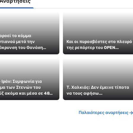
 Αναρτήσεις
οροεί το κόμμα
τιανού μετά την
Και οι πυροσβέστες στο πλευρό
άκρυνση του Θανάση
της ρεπόρτερ του OPEN...
ρινού
 Ιράν: Συμφωνία για
γμα των Στενών του
Τ. Χαλκιάς: Δεν έμεινε τίποτα
ζ ακόμα και μέσα σε 48
να τους αφήσω...
Παλαιότερες αναρτήσεις