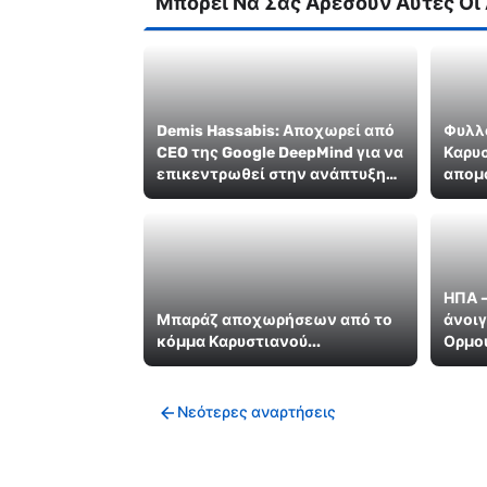
Μπορεί Να Σας Αρέσουν Αυτές Οι
Demis Hassabis: Αποχωρεί από
Φυλλ
CEO της Google DeepMind για να
Καρυσ
επικεντρωθεί στην ανάπτυξη
απομ
του AGI
Αυγε
ΗΠΑ –
Μπαράζ αποχωρήσεων από το
άνοι
κόμμα Καρυστιανού...
Ορμού
ώρες
Νεότερες αναρτήσεις